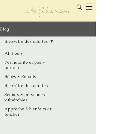
Au fil des mains
tout le monde mérite d'être apaisé
Blog
Bien-être des adultes
All Posts
Périnatalité et post-
partum
Bébés & Enfants
Bien-être des adultes
Seniors & personnes
vulnérables
Approche & bienfaits du
toucher