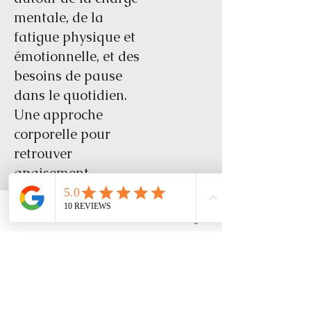
mentale, de la
fatigue physique et
émotionnelle, et des
besoins de pause
dans le quotidien.
Une approche
corporelle pour
retrouver
apaisement,
équilibre et
présence à soi.
Phone
Email
Facebook
Instagram
Posts à venir