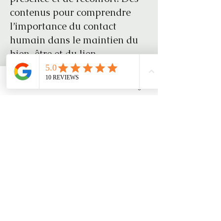
contenus pour comprendre
l’importance du contact
humain dans le maintien du
bien-être et du lien.
Phone
Email
Facebook
Instagram
Posts à venir
Découvrez d'autres catégories de
ce blog ou revenez plus tard.
au fil des mains
👩‍⚕️ Infirmière bien-être & accompagnement
• Massages • Bain enveloppé
• Ateliers famille • Événements & anniversaires enfant
• Accompagnement des publics fragiles