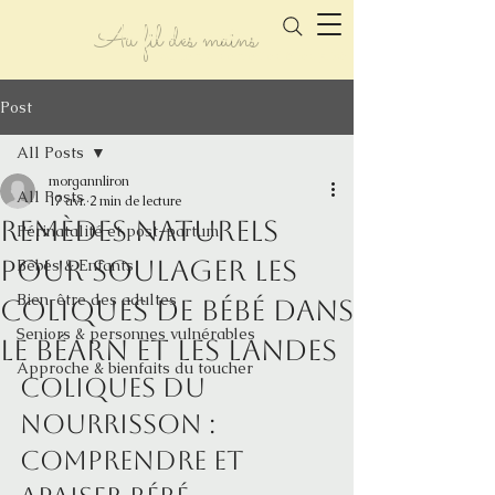
Au fil des mains
tout le monde mérite d'être apaisé
Post
All Posts
morgannliron
All Posts
17 avr.
2 min de lecture
Remèdes naturels
Périnatalité et post-partum
pour soulager les
Bébés & Enfants
Bien-être des adultes
coliques de bébé dans
Seniors & personnes vulnérables
le Béarn et les landes
Approche & bienfaits du toucher
Coliques du 
nourrisson : 
comprendre et 