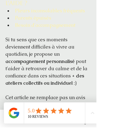
l'aide ? 
Pleurs inconsolables fréquents
Parents épuisés
Besoin d'accompagnement
Si tu sens que ces moments 
deviennent difficiles à vivre au 
quotidien, je propose un 
accompagnement personnalisé 
pout 
t'aider à retrouver du calme et de la 
confiance dans ces situations + 
des 
ateliers collectifs ou individuel
 :)
Cet article ne remplace pas un avis 
médical. Il propose des pistes de 
confort corporel et d'apaisement. 
Phone
Email
Facebook
Instagram
Pour réserver
: 
calendly.com/contact-
aufildesmains