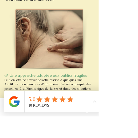
🌿
Une approche adaptée aux publics fragiles
Le bien-être ne devrait pas être réservé à quelques-uns.
Au fil de mon parcours d'infirmière, j'ai accompagné des
personnes à différents âges de la vie et dans des situations
parfois marquées par la maladie, la perte d'autonomie, le
handicap ou l'isolement.
Aujourd'hui, je souhaite continuer à rendre le bien-être
accessible aux personnes qui en ont souvent le plus
Phone
Email
Facebook
Instagram
besoin.
J'interviens ainsi auprès :
🧓 Des personnes âgées
♿ Des personnes en situation de handicap
🧠 Des personnes vivant avec des troubles psychiques ou
cognitifs