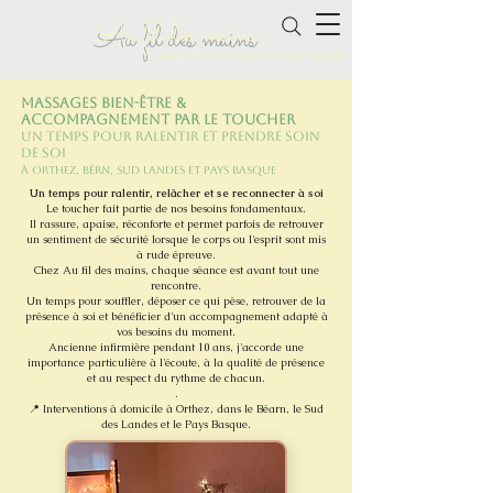
Au fil des mains
tout le monde mérite d'être apaisé
Massages bien-être &
accompagnement par le toucher
un temps pour ralentir et prendre soin
de soi
à Orthez, bérn, sud landes et pays basque
Un temps pour ralentir, relâcher et se reconnecter à soi
Le toucher fait partie de nos besoins fondamentaux.
Il rassure, apaise, réconforte et permet parfois de retrouver
un sentiment de sécurité lorsque le corps ou l'esprit sont mis
à rude épreuve.
Chez Au fil des mains, chaque séance est avant tout une
rencontre.
Un temps pour souffler, déposer ce qui pèse, retrouver de la
présence à soi et bénéficier d'un accompagnement adapté à
vos besoins du moment.
Ancienne infirmière pendant 10 ans, j'accorde une
importance particulière à l'écoute, à la qualité de présence
et au respect du rythme de chacun.
.
📍 Interventions à domicile à Orthez, dans le Béarn, le Sud
des Landes et le Pays Basque.