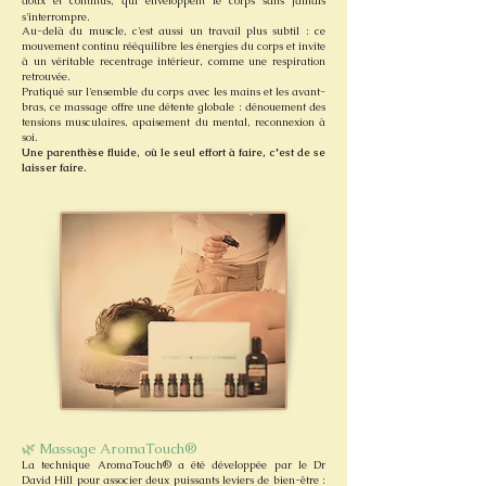
doux et continus, qui enveloppent le corps sans jamais
s'interrompre.
Au-delà du muscle, c'est aussi un travail plus subtil : ce
mouvement continu rééquilibre les énergies du corps et invite
à un véritable recentrage intérieur, comme une respiration
retrouvée.
Pratiqué sur l'ensemble du corps avec les mains et les avant-
bras, ce massage offre une détente globale : dénouement des
tensions musculaires, apaisement du mental, reconnexion à
soi.
Une parenthèse fluide, où le seul effort à faire, c'est de se
laisser faire.
🌿 Massage AromaTouch®
La technique AromaTouch® a été développée par le Dr
David Hill pour associer deux puissants leviers de bien-être :