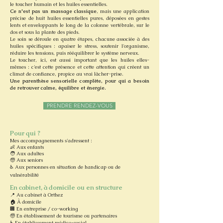
le toucher humain et les huiles essentielles.
Ce n'est pas un massage classique
, mais une application
précise de huit huiles essentielles pures, déposées en gestes
lents et enveloppants le long de la colonne vertébrale, sur le
dos et sous la plante des pieds.
Le soin se déroule en quatre étapes, chacune associée à des
huiles spécifiques : apaiser le stress, soutenir l'organisme,
réduire les tensions, puis rééquilibrer le système nerveux.
Le toucher, ici, est aussi important que les huiles elles-
mêmes : c'est cette présence et cette attention qui créent un
climat de confiance, propice au vrai lâcher-prise.
Une parenthèse sensorielle complète, pour qui a besoin
de retrouver calme, équilibre et énergie.
PRENDRE RENDEZ-VOUS
Pour qui ?
Mes accompagnements s'adressent :
👶 Aux enfants
🧑 Aux adultes
🧓 Aux seniors
♿ Aux personnes en situation de handicap ou de
vulnérabilité
En cabinet, à domicile ou en structure
📍 Au cabinet à Orthez
🏠 À domicile
🏢 En entreprise / co-working
🧓 En établissement de tourisme ou partenaires
♿ En établissement médico-social